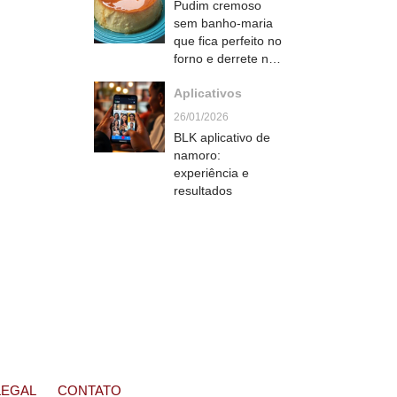
Pudim cremoso
sem banho-maria
que fica perfeito no
forno e derrete na
boca
Aplicativos
26/01/2026
BLK aplicativo de
namoro:
experiência e
resultados
LEGAL
CONTATO