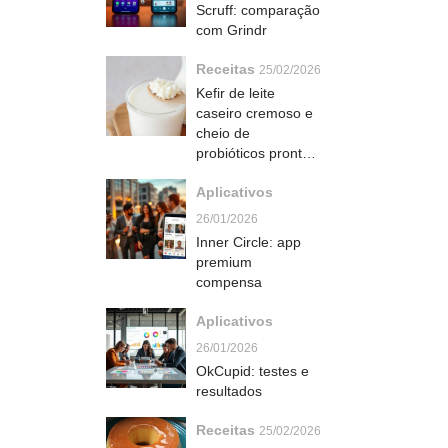
Scruff: comparação
com Grindr
Receitas
25/02/2026
Kefir de leite
caseiro cremoso e
cheio de
probióticos pronto
em 24 horas
Aplicativos
26/01/2026
Inner Circle: app
premium
compensa
Aplicativos
26/01/2026
OkCupid: testes e
resultados
Receitas
25/02/2026