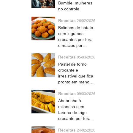
Bumble: mulheres
no controle
Receitas
26/02/2026
Bolinhos de batata
com legumes
crocantes por fora
e macios por
dentro que todo
Receitas
mundo pede bis
05/03/2026
Pastel de forno
crocante e
irresistível que fica
pronto em menos
de uma hora com
Receitas
recheio que derrete
09/03/2026
na boca
Abobrinha à
milanesa sem
farinha de trigo
crocante por fora e
macia por dentro
Receitas
que todo mundo
24/02/2026