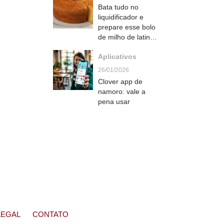
ama
Bata tudo no
liquidificador e
prepare esse bolo
de milho de latinha
macio e cheio de
Aplicativos
sabor
26/01/2026
Clover app de
namoro: vale a
pena usar
LEGAL
CONTATO