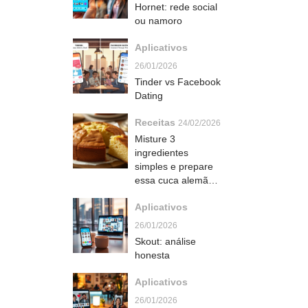
Hornet: rede social
ou namoro
Aplicativos
26/01/2026
Tinder vs Facebook
Dating
Receitas
24/02/2026
Misture 3
ingredientes
simples e prepare
essa cuca alemã
irresistível em
Aplicativos
poucos minutos
26/01/2026
Skout: análise
honesta
Aplicativos
26/01/2026