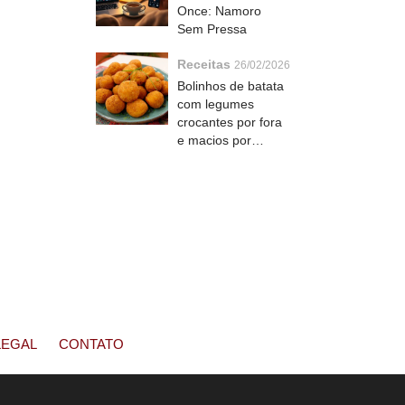
Once: Namoro
Sem Pressa
Receitas
26/02/2026
Bolinhos de batata
com legumes
crocantes por fora
e macios por
dentro que todo
mundo pede bis
LEGAL
CONTATO