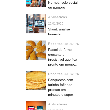
Hornet: rede social
ou namoro
Aplicativos
26/01/2026
Skout: análise
honesta
Receitas
05/03/2026
Pastel de forno
crocante e
irresistível que fica
pronto em menos
de uma hora com
Receitas
recheio que derrete
26/02/2026
na boca
Panquecas sem
farinha fofinhas
prontas em
minutos e super
versáteis
Aplicativos