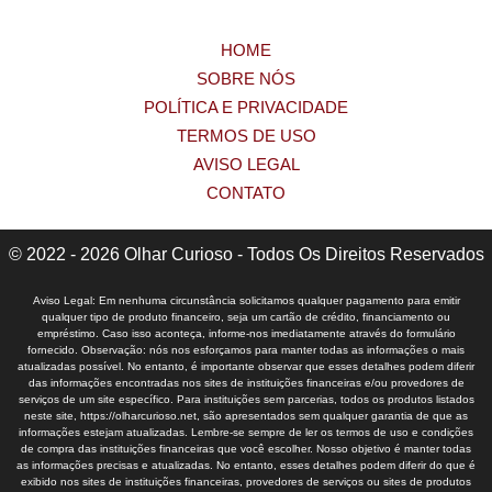
HOME
SOBRE NÓS
POLÍTICA E PRIVACIDADE
TERMOS DE USO
AVISO LEGAL
CONTATO
© 2022 - 2026 Olhar Curioso - Todos Os Direitos Reservados
Aviso Legal: Em nenhuma circunstância solicitamos qualquer pagamento para emitir
qualquer tipo de produto financeiro, seja um cartão de crédito, financiamento ou
empréstimo. Caso isso aconteça, informe-nos imediatamente através do formulário
fornecido. Observação: nós nos esforçamos para manter todas as informações o mais
atualizadas possível. No entanto, é importante observar que esses detalhes podem diferir
das informações encontradas nos sites de instituições financeiras e/ou provedores de
serviços de um site específico. Para instituições sem parcerias, todos os produtos listados
neste site, https://olharcurioso.net, são apresentados sem qualquer garantia de que as
informações estejam atualizadas. Lembre-se sempre de ler os termos de uso e condições
de compra das instituições financeiras que você escolher. Nosso objetivo é manter todas
as informações precisas e atualizadas. No entanto, esses detalhes podem diferir do que é
exibido nos sites de instituições financeiras, provedores de serviços ou sites de produtos