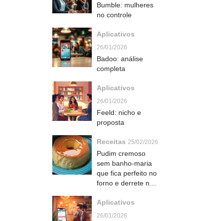
Bumble: mulheres
no controle
Aplicativos
26/01/2026
Badoo: análise
completa
Aplicativos
26/01/2026
Feeld: nicho e
proposta
Receitas
25/02/2026
Pudim cremoso
sem banho-maria
que fica perfeito no
forno e derrete na
boca
Aplicativos
26/01/2026