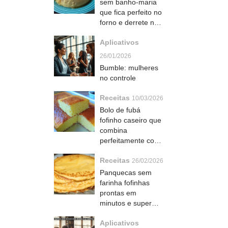
sem banho-maria
que fica perfeito no
forno e derrete na
boca
Aplicativos
26/01/2026
Bumble: mulheres
no controle
Receitas
10/03/2026
Bolo de fubá
fofinho caseiro que
combina
perfeitamente com
café e derrete na
Receitas
boca
26/02/2026
Panquecas sem
farinha fofinhas
prontas em
minutos e super
versáteis
Aplicativos