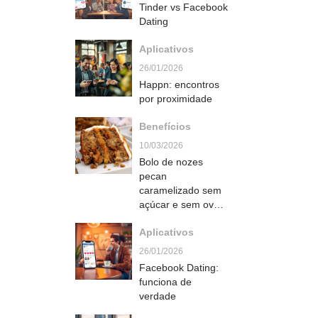
Tinder vs Facebook
Dating
Aplicativos
26/01/2026
Happn: encontros
por proximidade
Benefícios
10/03/2026
Bolo de nozes
pecan
caramelizado sem
açúcar e sem ovo
que fica úmido e
Aplicativos
irresistível
naturalmente doce
26/01/2026
Facebook Dating:
funciona de
verdade