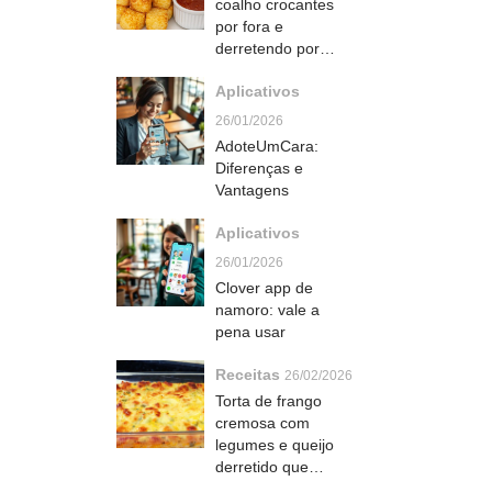
coalho crocantes
por fora e
derretendo por
dentro que viram
Aplicativos
petisco irresistível
26/01/2026
AdoteUmCara:
Diferenças e
Vantagens
Aplicativos
26/01/2026
Clover app de
namoro: vale a
pena usar
Receitas
26/02/2026
Torta de frango
cremosa com
legumes e queijo
derretido que
rende uma festa