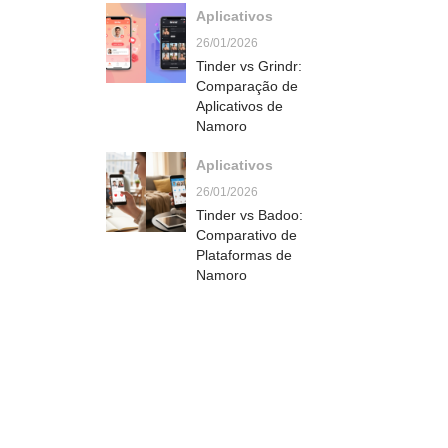
Aplicativos
inteira
26/01/2026
Tinder vs Grindr:
Comparação de
Aplicativos de
Namoro
Aplicativos
26/01/2026
Tinder vs Badoo:
Comparativo de
Plataformas de
Namoro