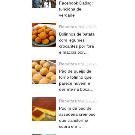
Facebook Dating:
funciona de
verdade
Receitas
26/02/2026
Bolinhos de batata
com legumes
crocantes por fora
e macios por
dentro que todo
Receitas
mundo pede bis
07/03/2026
Pão de queijo de
forno fofinho que
parece nuvem e
derrete na boca
com queijo
Receitas
cremoso
09/03/2026
Pudim de pão de
assadeira cremoso
que transforma
sobra em
sobremesa de dar