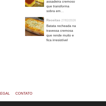
assadeira cremoso
que transforma
sobra em
sobremesa de dar
Receitas
água na boca
27/02/2026
Batata recheada na
travessa cremosa
que rende muito e
fica irresistível
LEGAL
CONTATO