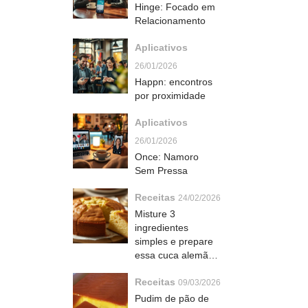
Hinge: Focado em
Relacionamento
Aplicativos
26/01/2026
Happn: encontros
por proximidade
Aplicativos
26/01/2026
Once: Namoro
Sem Pressa
Receitas
24/02/2026
Misture 3
ingredientes
simples e prepare
essa cuca alemã
irresistível em
Receitas
poucos minutos
09/03/2026
Pudim de pão de