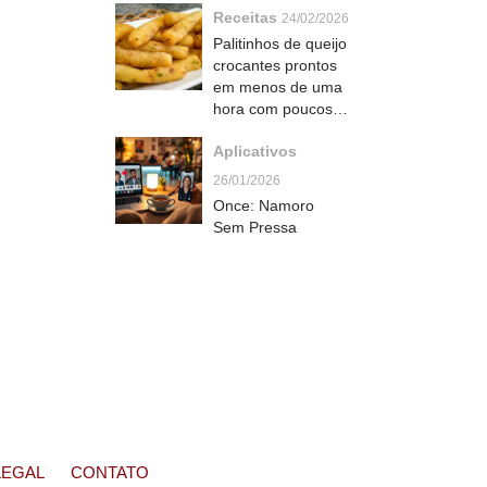
Receitas
simples
24/02/2026
Palitinhos de queijo
crocantes prontos
em menos de uma
hora com poucos
ingredientes
Aplicativos
26/01/2026
Once: Namoro
Sem Pressa
LEGAL
CONTATO