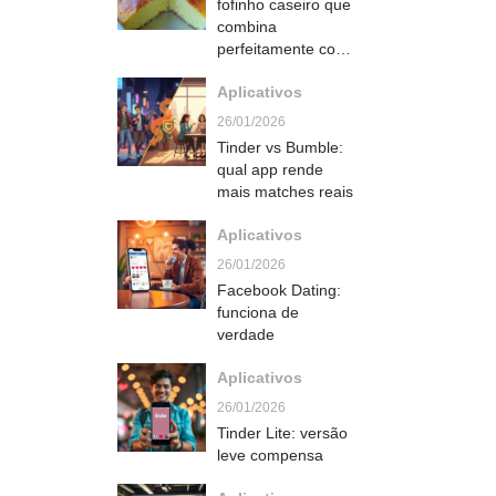
fofinho caseiro que
combina
perfeitamente com
café e derrete na
Aplicativos
boca
26/01/2026
Tinder vs Bumble:
qual app rende
mais matches reais
Aplicativos
26/01/2026
Facebook Dating:
funciona de
verdade
Aplicativos
26/01/2026
Tinder Lite: versão
leve compensa