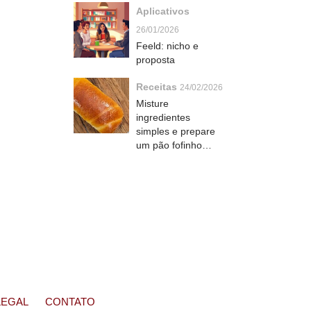
Aplicativos
boca
26/01/2026
Feeld: nicho e
proposta
Receitas
24/02/2026
Misture
ingredientes
simples e prepare
um pão fofinho
caseiro que derrete
na boca
LEGAL
CONTATO