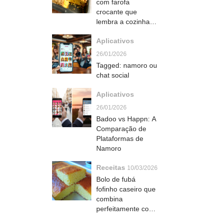
com farofa
crocante que
lembra a cozinha
da vó alemã no sul
Aplicativos
do Brasil
26/01/2026
Tagged: namoro ou
chat social
Aplicativos
26/01/2026
Badoo vs Happn: A
Comparação de
Plataformas de
Namoro
Receitas
10/03/2026
Bolo de fubá
fofinho caseiro que
combina
perfeitamente com
café e derrete na