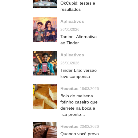
OkCupid: testes e
resultados
Aplicativos
26/01/2026
Tantan: Alternativa
ao Tinder
Aplicativos
26/01/2026
Tinder Lite: versão
leve compensa
Receitas
18/03/2026
Bolo de maisena
fofinho caseiro que
derrete na boca e
fica pronto
rapidinho com café
Receitas
23/02/2026
Quando você prova