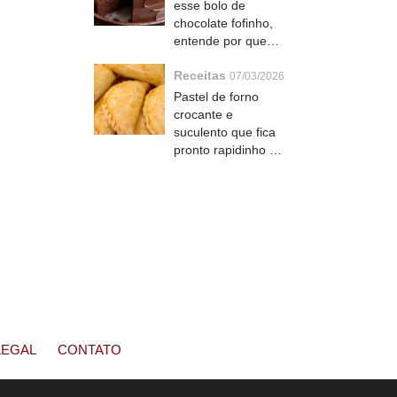
esse bolo de
chocolate fofinho,
entende por que
todo mundo pede a
Receitas
receita
07/03/2026
Pastel de forno
crocante e
suculento que fica
pronto rapidinho e
todo mundo pede a
receita
LEGAL
CONTATO