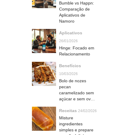
Bumble vs Happn:
Comparação de
Aplicativos de
Namoro
Aplicativos
26/01/2026
Hinge: Focado em
Relacionamento
Benefícios
10/03/2026
Bolo de nozes
pecan
caramelizado sem
açúcar e sem ovo
que fica úmido e
Receitas
irresistível
24/02/2026
naturalmente doce
Misture
ingredientes
simples e prepare