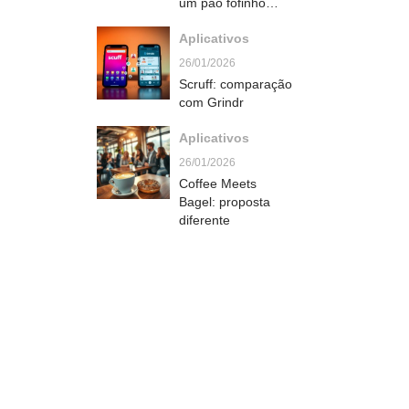
um pão fofinho
caseiro que derrete
Aplicativos
na boca
26/01/2026
Scruff: comparação
com Grindr
Aplicativos
26/01/2026
Coffee Meets
Bagel: proposta
diferente