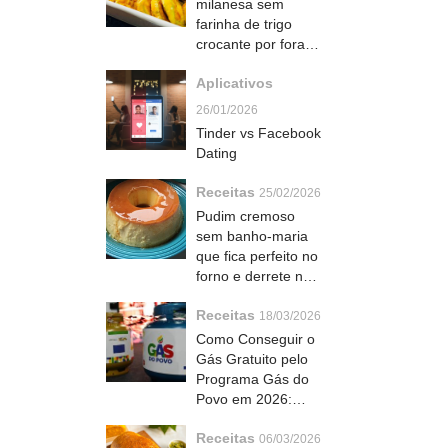
milanesa sem
farinha de trigo
crocante por fora e
macia por dentro
Aplicativos
que todo mundo
ama
26/01/2026
Tinder vs Facebook
Dating
Receitas
25/02/2026
Pudim cremoso
sem banho-maria
que fica perfeito no
forno e derrete na
boca
Receitas
18/03/2026
Como Conseguir o
Gás Gratuito pelo
Programa Gás do
Povo em 2026:
Guia Completo
Receitas
06/03/2026