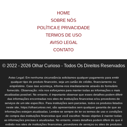
HOME
SOBRE NÓS
POLÍTICA E PRIVACIDADE
TERMOS DE USO
AVISO LEGAL
CONTATO
© 2022 - 2026 Olhar Curioso - Todos Os Direitos Reservados
Aviso Legal: Em nenhuma circunstância solicitamos qualquer pagamento para emitir
qualquer tipo de produto financeiro, seja um cartão de crédito, financiamento ou
empréstimo. Caso isso aconteça, informe-nos imediatamente através do formulário
fornecido. Observação: nós nos esforçamos para manter todas as informações o mais
atualizadas possível. No entanto, é importante observar que esses detalhes podem diferir
das informações encontradas nos sites de instituições financeiras e/ou provedores de
serviços de um site específico. Para instituições sem parcerias, todos os produtos listados
neste site, https://olharcurioso.net, são apresentados sem qualquer garantia de que as
informações estejam atualizadas. Lembre-se sempre de ler os termos de uso e condições
de compra das instituições financeiras que você escolher. Nosso objetivo é manter todas
as informações precisas e atualizadas. No entanto, esses detalhes podem diferir do que é
exibido nos sites de instituições financeiras, provedores de serviços ou sites de produtos