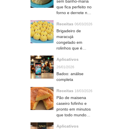
sem banho-maria
que fica perfeito no
forno e derrete na
boca
Receitas
06/03/2026
Brigadeiro de
maracujá
congelado em
rolinhos que é
refrescante e
Aplicativos
viciante demais
26/01/2026
Badoo: análise
completa
Receitas
18/03/2026
Pão de maisena
caseiro fofinho e
pronto em minutos
que todo mundo
ama no café da
Aplicativos
manhã