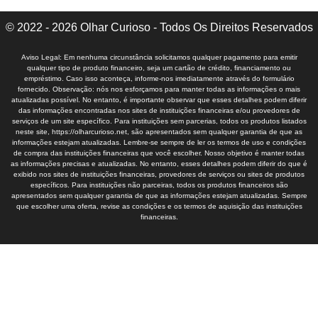
© 2022 - 2026 Olhar Curioso - Todos Os Direitos Reservados
Aviso Legal: Em nenhuma circunstância solicitamos qualquer pagamento para emitir
qualquer tipo de produto financeiro, seja um cartão de crédito, financiamento ou
empréstimo. Caso isso aconteça, informe-nos imediatamente através do formulário
fornecido. Observação: nós nos esforçamos para manter todas as informações o mais
atualizadas possível. No entanto, é importante observar que esses detalhes podem diferir
das informações encontradas nos sites de instituições financeiras e/ou provedores de
serviços de um site específico. Para instituições sem parcerias, todos os produtos listados
neste site, https://olharcurioso.net, são apresentados sem qualquer garantia de que as
informações estejam atualizadas. Lembre-se sempre de ler os termos de uso e condições
de compra das instituições financeiras que você escolher. Nosso objetivo é manter todas
as informações precisas e atualizadas. No entanto, esses detalhes podem diferir do que é
exibido nos sites de instituições financeiras, provedores de serviços ou sites de produtos
específicos. Para instituições não parceiras, todos os produtos financeiros são
apresentados sem qualquer garantia de que as informações estejam atualizadas. Sempre
que escolher uma oferta, revise as condições e os termos de aquisição das instituições
financeiras.