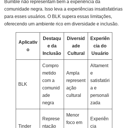
Bumble não representam bem a experiência da
comunidade negra. Isso leva a experiências insatisfatórias
para esses usuários. O BLK supera essas limitações,
oferecendo um ambiente rico em diversidade e inclusão.
Destaqu
Diversid
Experiên
Aplicativ
e da
ade
cia do
o
Inclusão
Cultural
Usuário
Compro
Altament
metido
Ampla
e
com a
represent
satisfatóri
BLK
comunid
ação
a e
ade
cultural
personali
negra
zada
Menor
Represe
Experiên
foco em
Tinder
ntação
cia