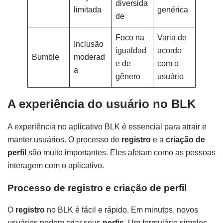
diversida
limitada
genérica
de
Foco na
Varia de
Inclusão
igualdad
acordo
Bumble
moderad
e de
com o
a
gênero
usuário
A experiência do usuário no BLK
A experiência no aplicativo BLK é essencial para atrair e
manter usuários. O processo de
registro
e a
criação de
perfil
são muito importantes. Eles afetam como as pessoas
interagem com o aplicativo.
Processo de registro e criação de perfil
O
registro
no BLK é fácil e rápido. Em minutos, novos
usuários podem criar seus
perfis
. Um formulário simples