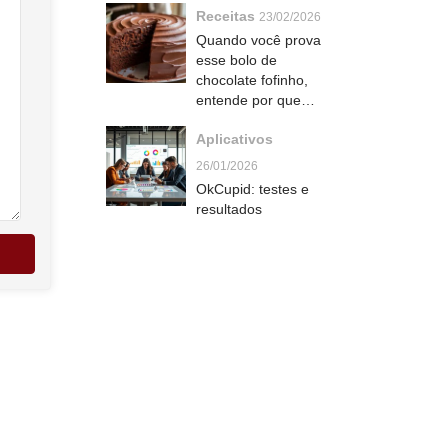
Receitas
23/02/2026
Quando você prova
esse bolo de
chocolate fofinho,
entende por que
todo mundo pede a
Aplicativos
receita
26/01/2026
OkCupid: testes e
resultados