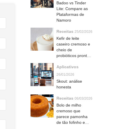
Badoo vs Tinder
Lite: Compare as
Plataformas de
Namoro
Receitas
25/02/2026
Kefir de leite
caseiro cremoso e
cheio de
probióticos pronto
em 24 horas
Aplicativos
26/01/2026
Skout: análise
honesta
Receitas
06/03/2026
Bolo de milho
cremoso que
parece pamonha
de tão fofinho e
derrete na boca