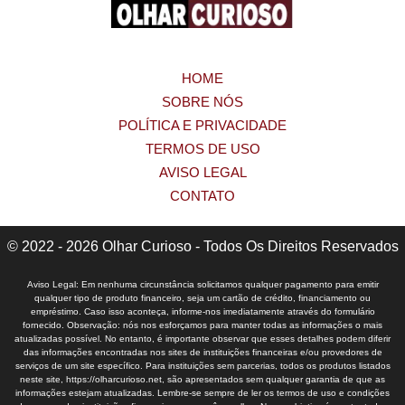
HOME
SOBRE NÓS
POLÍTICA E PRIVACIDADE
TERMOS DE USO
AVISO LEGAL
CONTATO
© 2022 - 2026 Olhar Curioso - Todos Os Direitos Reservados
Aviso Legal: Em nenhuma circunstância solicitamos qualquer pagamento para emitir
qualquer tipo de produto financeiro, seja um cartão de crédito, financiamento ou
empréstimo. Caso isso aconteça, informe-nos imediatamente através do formulário
fornecido. Observação: nós nos esforçamos para manter todas as informações o mais
atualizadas possível. No entanto, é importante observar que esses detalhes podem diferir
das informações encontradas nos sites de instituições financeiras e/ou provedores de
serviços de um site específico. Para instituições sem parcerias, todos os produtos listados
neste site, https://olharcurioso.net, são apresentados sem qualquer garantia de que as
informações estejam atualizadas. Lembre-se sempre de ler os termos de uso e condições