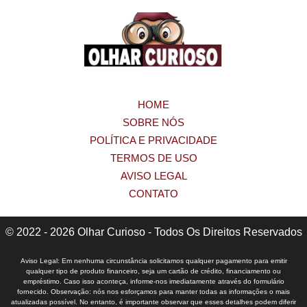
HOME
SOBRE NÓS
POLÍTICA E PRIVACIDADE
TERMOS DE USO
AVISO LEGAL
CONTATO
© 2022 - 2026 Olhar Curioso - Todos Os Direitos Reservados
Aviso Legal: Em nenhuma circunstância solicitamos qualquer pagamento para emitir
qualquer tipo de produto financeiro, seja um cartão de crédito, financiamento ou
empréstimo. Caso isso aconteça, informe-nos imediatamente através do formulário
fornecido. Observação: nós nos esforçamos para manter todas as informações o mais
atualizadas possível. No entanto, é importante observar que esses detalhes podem diferir