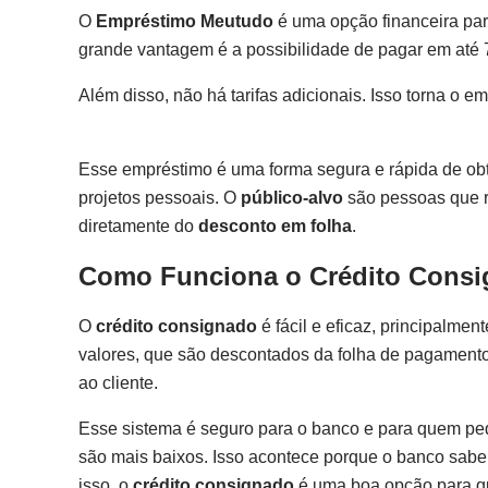
O
Empréstimo Meutudo
é uma opção financeira pa
grande vantagem é a possibilidade de pagar em até 
Além disso, não há tarifas adicionais. Isso torna o
Esse empréstimo é uma forma segura e rápida de obter
projetos pessoais. O
público-alvo
são pessoas que re
diretamente do
desconto em folha
.
Como Funciona o Crédito Cons
O
crédito consignado
é fácil e eficaz, principalmen
valores, que são descontados da folha de pagamento
ao cliente.
Esse sistema é seguro para o banco e para quem ped
são mais baixos. Isso acontece porque o banco sabe 
isso, o
crédito consignado
é uma boa opção para qu