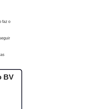
 faz o
seguir
das
o BV