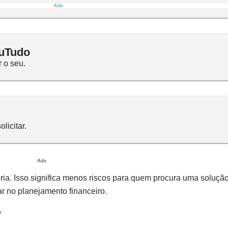
Ads
euTudo
 o seu.
licitar.
Ads
ia. Isso significa menos riscos para quem procura uma soluçã
r no planejamento financeiro.
?