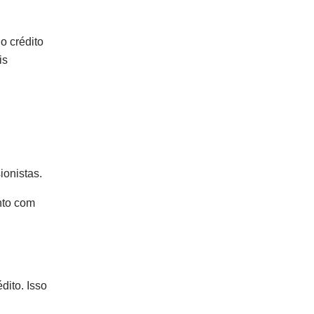
o crédito
is
onistas.
nto com
dito. Isso