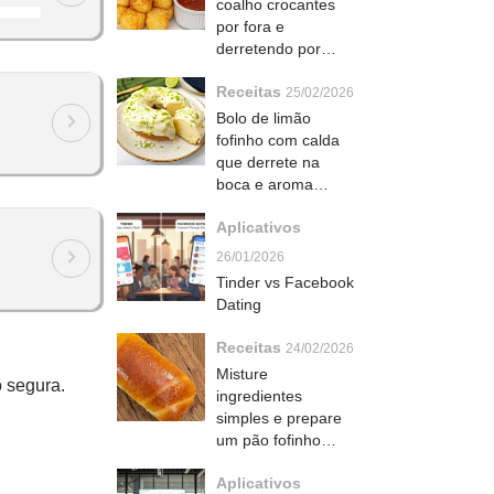
coalho crocantes
por fora e
derretendo por
dentro que viram
Receitas
petisco irresistível
25/02/2026
Bolo de limão
fofinho com calda
que derrete na
boca e aroma
irresistível
Aplicativos
26/01/2026
Tinder vs Facebook
Dating
Receitas
24/02/2026
Misture
o segura.
ingredientes
simples e prepare
um pão fofinho
caseiro que derrete
Aplicativos
na boca