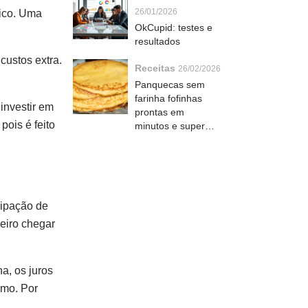
26/01/2026
ático. Uma
OkCupid: testes e
resultados
custos extra.
Receitas
26/02/2026
Panquecas sem
farinha fofinhas
investir em
prontas em
ois é feito
minutos e super
versáteis
cipação de
eiro chegar
a, os juros
imo. Por