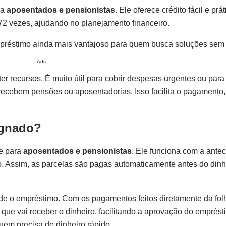
ra
aposentados e pensionistas
. Ele oferece crédito fácil e pr
72 vezes, ajudando no planejamento financeiro.
 empréstimo ainda mais vantajoso para quem busca soluções sem 
Ads
 recursos. É muito útil para cobrir despesas urgentes ou para 
cebem pensões ou aposentadorias. Isso facilita o pagamento, p
ignado?
te para
aposentados e pensionistas
. Ele funciona com a ante
. Assim, as parcelas são pagas automaticamente antes do dinh
e o empréstimo. Com os pagamentos feitos diretamente da folh
que vai receber o dinheiro, facilitando a aprovação do emprést
em precisa de dinheiro rápido.