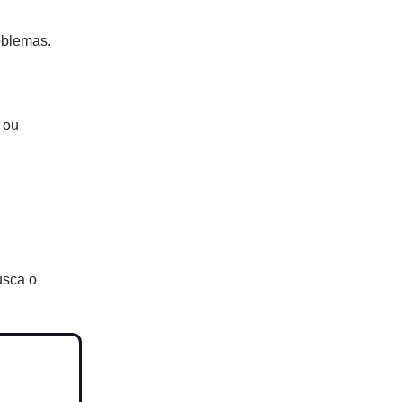
oblemas.
e ou
usca o