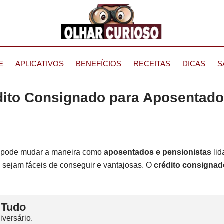
E
APLICATIVOS
BENEFÍCIOS
RECEITAS
DICAS
S
ito Consignado para Aposentado
pode mudar a maneira como
aposentados e pensionistas
li
e sejam fáceis de conseguir e vantajosas. O
crédito consignad
uTudo
versário.