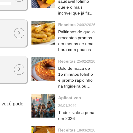
saudável fofinho
que é o mais
incrível que já fiz
com aveia e
Receitas
sementes por cima
24/02/2026
Palitinhos de queijo
crocantes prontos
em menos de uma
hora com poucos
ingredientes
Receitas
25/02/2026
Bolo de maçã de
15 minutos fofinho
e pronto rapidinho
na frigideira ou
forno
Aplicativos
, você pode
26/01/2026
Tinder: vale a pena
em 2026
Receitas
18/03/2026