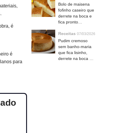
Bolo de maisena
teriais,
fofinho caseiro que
.
derrete na boca e
fica pronto
obra, é
rapidinho com café
Receitas
07/03/2026
Pudim cremoso
sem banho-maria
que fica lisinho,
eiro é
derrete na boca e
planos para
sem estresse
vado