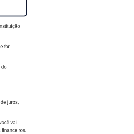
nstituição
e for
s do
de juros,
você vai
 financeiros.