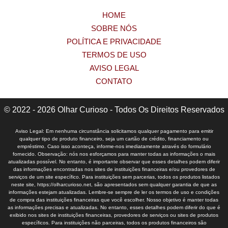
HOME
SOBRE NÓS
POLÍTICA E PRIVACIDADE
TERMOS DE USO
AVISO LEGAL
CONTATO
© 2022 - 2026 Olhar Curioso - Todos Os Direitos Reservados
Aviso Legal: Em nenhuma circunstância solicitamos qualquer pagamento para emitir
qualquer tipo de produto financeiro, seja um cartão de crédito, financiamento ou
empréstimo. Caso isso aconteça, informe-nos imediatamente através do formulário
fornecido. Observação: nós nos esforçamos para manter todas as informações o mais
atualizadas possível. No entanto, é importante observar que esses detalhes podem diferir
das informações encontradas nos sites de instituições financeiras e/ou provedores de
serviços de um site específico. Para instituições sem parcerias, todos os produtos listados
neste site, https://olharcurioso.net, são apresentados sem qualquer garantia de que as
informações estejam atualizadas. Lembre-se sempre de ler os termos de uso e condições
de compra das instituições financeiras que você escolher. Nosso objetivo é manter todas
as informações precisas e atualizadas. No entanto, esses detalhes podem diferir do que é
exibido nos sites de instituições financeiras, provedores de serviços ou sites de produtos
específicos. Para instituições não parceiras, todos os produtos financeiros são