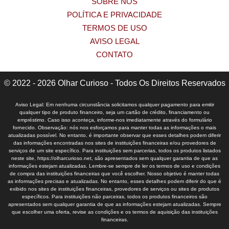
SOBRE NÓS
POLÍTICA E PRIVACIDADE
TERMOS DE USO
AVISO LEGAL
CONTATO
© 2022 - 2026 Olhar Curioso - Todos Os Direitos Reservados
Aviso Legal: Em nenhuma circunstância solicitamos qualquer pagamento para emitir
qualquer tipo de produto financeiro, seja um cartão de crédito, financiamento ou
empréstimo. Caso isso aconteça, informe-nos imediatamente através do formulário
fornecido. Observação: nós nos esforçamos para manter todas as informações o mais
atualizadas possível. No entanto, é importante observar que esses detalhes podem diferir
das informações encontradas nos sites de instituições financeiras e/ou provedores de
serviços de um site específico. Para instituições sem parcerias, todos os produtos listados
neste site, https://olharcurioso.net, são apresentados sem qualquer garantia de que as
informações estejam atualizadas. Lembre-se sempre de ler os termos de uso e condições
de compra das instituições financeiras que você escolher. Nosso objetivo é manter todas
as informações precisas e atualizadas. No entanto, esses detalhes podem diferir do que é
exibido nos sites de instituições financeiras, provedores de serviços ou sites de produtos
específicos. Para instituições não parceiras, todos os produtos financeiros são
apresentados sem qualquer garantia de que as informações estejam atualizadas. Sempre
que escolher uma oferta, revise as condições e os termos de aquisição das instituições
financeiras.