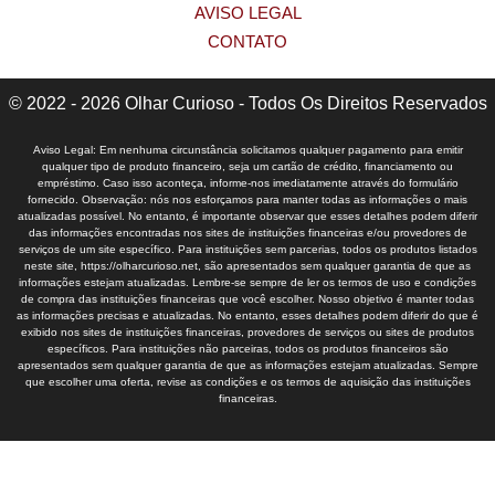
AVISO LEGAL
CONTATO
© 2022 - 2026 Olhar Curioso - Todos Os Direitos Reservados
Aviso Legal: Em nenhuma circunstância solicitamos qualquer pagamento para emitir
qualquer tipo de produto financeiro, seja um cartão de crédito, financiamento ou
empréstimo. Caso isso aconteça, informe-nos imediatamente através do formulário
fornecido. Observação: nós nos esforçamos para manter todas as informações o mais
atualizadas possível. No entanto, é importante observar que esses detalhes podem diferir
das informações encontradas nos sites de instituições financeiras e/ou provedores de
serviços de um site específico. Para instituições sem parcerias, todos os produtos listados
neste site, https://olharcurioso.net, são apresentados sem qualquer garantia de que as
informações estejam atualizadas. Lembre-se sempre de ler os termos de uso e condições
de compra das instituições financeiras que você escolher. Nosso objetivo é manter todas
as informações precisas e atualizadas. No entanto, esses detalhes podem diferir do que é
exibido nos sites de instituições financeiras, provedores de serviços ou sites de produtos
específicos. Para instituições não parceiras, todos os produtos financeiros são
apresentados sem qualquer garantia de que as informações estejam atualizadas. Sempre
que escolher uma oferta, revise as condições e os termos de aquisição das instituições
financeiras.