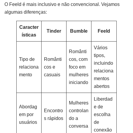
O Feeld é mais inclusivo e não convencional. Vejamos
algumas diferenças:
Caracter
Tinder
Bumble
Feeld
ísticas
Vários
Românti
tipos,
Tipo de
Românti
cos, com
incluindo
relaciona
cos e
foco em
relaciona
mento
casuais
mulheres
mentos
iniciando
abertos
Liberdad
Mulheres
Abordag
e de
Encontro
controlan
em por
escolha
s rápidos
do a
usuários
de
conversa
conexão