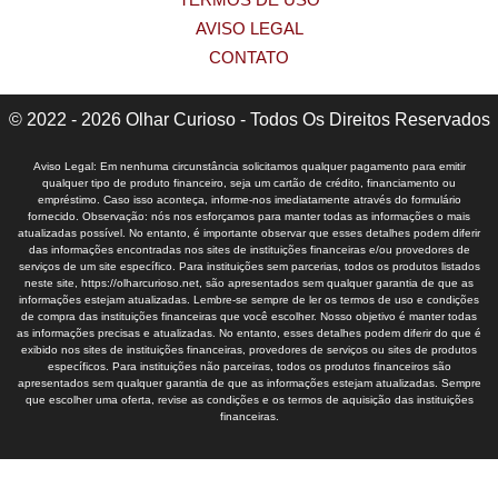
AVISO LEGAL
CONTATO
© 2022 - 2026 Olhar Curioso - Todos Os Direitos Reservados
Aviso Legal: Em nenhuma circunstância solicitamos qualquer pagamento para emitir
qualquer tipo de produto financeiro, seja um cartão de crédito, financiamento ou
empréstimo. Caso isso aconteça, informe-nos imediatamente através do formulário
fornecido. Observação: nós nos esforçamos para manter todas as informações o mais
atualizadas possível. No entanto, é importante observar que esses detalhes podem diferir
das informações encontradas nos sites de instituições financeiras e/ou provedores de
serviços de um site específico. Para instituições sem parcerias, todos os produtos listados
neste site, https://olharcurioso.net, são apresentados sem qualquer garantia de que as
informações estejam atualizadas. Lembre-se sempre de ler os termos de uso e condições
de compra das instituições financeiras que você escolher. Nosso objetivo é manter todas
as informações precisas e atualizadas. No entanto, esses detalhes podem diferir do que é
exibido nos sites de instituições financeiras, provedores de serviços ou sites de produtos
específicos. Para instituições não parceiras, todos os produtos financeiros são
apresentados sem qualquer garantia de que as informações estejam atualizadas. Sempre
que escolher uma oferta, revise as condições e os termos de aquisição das instituições
financeiras.