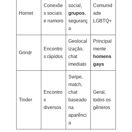
Conexõe
social,
Comunid
Hornet
s sociais
grupos
,
ade
e namoro
seguranç
LGBTQ+
a
Geolocal
Principal
Encontro
ização,
mente
Grindr
s rápidos
chat
homens
imediato
gays
Swipe,
match,
Encontro
chat
Geral,
Tinder
s
baseado
todos os
diversos
na
gêneros
aparênci
a