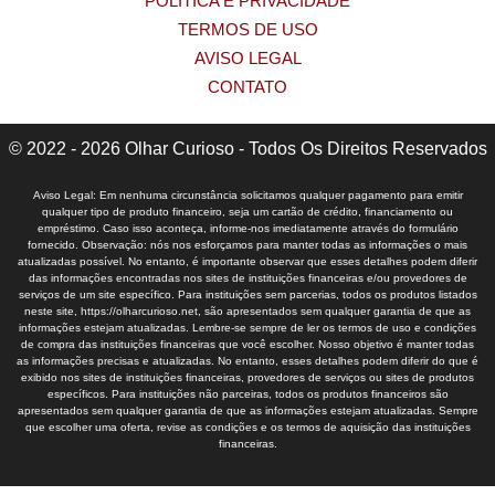
POLÍTICA E PRIVACIDADE
TERMOS DE USO
AVISO LEGAL
CONTATO
© 2022 - 2026 Olhar Curioso - Todos Os Direitos Reservados
Aviso Legal: Em nenhuma circunstância solicitamos qualquer pagamento para emitir
qualquer tipo de produto financeiro, seja um cartão de crédito, financiamento ou
empréstimo. Caso isso aconteça, informe-nos imediatamente através do formulário
fornecido. Observação: nós nos esforçamos para manter todas as informações o mais
atualizadas possível. No entanto, é importante observar que esses detalhes podem diferir
das informações encontradas nos sites de instituições financeiras e/ou provedores de
serviços de um site específico. Para instituições sem parcerias, todos os produtos listados
neste site, https://olharcurioso.net, são apresentados sem qualquer garantia de que as
informações estejam atualizadas. Lembre-se sempre de ler os termos de uso e condições
de compra das instituições financeiras que você escolher. Nosso objetivo é manter todas
as informações precisas e atualizadas. No entanto, esses detalhes podem diferir do que é
exibido nos sites de instituições financeiras, provedores de serviços ou sites de produtos
específicos. Para instituições não parceiras, todos os produtos financeiros são
apresentados sem qualquer garantia de que as informações estejam atualizadas. Sempre
que escolher uma oferta, revise as condições e os termos de aquisição das instituições
financeiras.