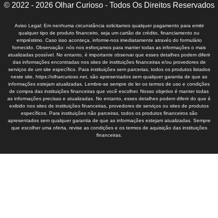
© 2022 - 2026 Olhar Curioso - Todos Os Direitos Reservados
Aviso Legal: Em nenhuma circunstância solicitamos qualquer pagamento para emitir
qualquer tipo de produto financeiro, seja um cartão de crédito, financiamento ou
empréstimo. Caso isso aconteça, informe-nos imediatamente através do formulário
fornecido. Observação: nós nos esforçamos para manter todas as informações o mais
atualizadas possível. No entanto, é importante observar que esses detalhes podem diferir
das informações encontradas nos sites de instituições financeiras e/ou provedores de
serviços de um site específico. Para instituições sem parcerias, todos os produtos listados
neste site, https://olharcurioso.net, são apresentados sem qualquer garantia de que as
informações estejam atualizadas. Lembre-se sempre de ler os termos de uso e condições
de compra das instituições financeiras que você escolher. Nosso objetivo é manter todas
as informações precisas e atualizadas. No entanto, esses detalhes podem diferir do que é
exibido nos sites de instituições financeiras, provedores de serviços ou sites de produtos
específicos. Para instituições não parceiras, todos os produtos financeiros são
apresentados sem qualquer garantia de que as informações estejam atualizadas. Sempre
que escolher uma oferta, revise as condições e os termos de aquisição das instituições
financeiras.