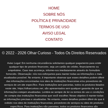
HOME
SOBRE NÓS
POLÍTICA E PRIVACIDADE
TERMOS DE USO
AVISO LEGAL
CONTATO
© 2022 - 2026 Olhar Curioso - Todos Os Direitos Reservados
Aviso Legal: Em nenhuma circunstância solicitamos qualquer pagamento para emitir
qualquer tipo de produto financeiro, seja um cartão de crédito, financiamento ou
empréstimo. Caso isso aconteça, informe-nos imediatamente através do formulário
fornecido. Observação: nós nos esforçamos para manter todas as informações o mais
atualizadas possível. No entanto, é importante observar que esses detalhes podem diferir
das informações encontradas nos sites de instituições financeiras e/ou provedores de
serviços de um site específico. Para instituições sem parcerias, todos os produtos listados
neste site, https://olharcurioso.net, são apresentados sem qualquer garantia de que as
informações estejam atualizadas. Lembre-se sempre de ler os termos de uso e condições
de compra das instituições financeiras que você escolher. Nosso objetivo é manter todas
as informações precisas e atualizadas. No entanto, esses detalhes podem diferir do que é
exibido nos sites de instituições financeiras, provedores de serviços ou sites de produtos
específicos. Para instituições não parceiras, todos os produtos financeiros são