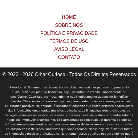
HOME
SOBRE NÓS
POLÍTICA E PRIVACIDADE
TERMOS DE USO
AVISO LEGAL
CONTATO
© 2022 - 2026 Olhar Curioso - Todos Os Direitos Reservados
Aviso Legal: Em nenhuma circunstância solicitamos qualquer pagamento para emitir
qualquer tipo de produto financeiro, seja um cartão de crédito, financiamento ou
empréstimo. Caso isso aconteça, informe-nos imediatamente através do formulário
fornecido. Observação: nós nos esforçamos para manter todas as informações o mais
atualizadas possível. No entanto, é importante observar que esses detalhes podem diferir
das informações encontradas nos sites de instituições financeiras e/ou provedores de
serviços de um site específico. Para instituições sem parcerias, todos os produtos listados
neste site, https://olharcurioso.net, são apresentados sem qualquer garantia de que as
informações estejam atualizadas. Lembre-se sempre de ler os termos de uso e condições
de compra das instituições financeiras que você escolher. Nosso objetivo é manter todas
as informações precisas e atualizadas. No entanto, esses detalhes podem diferir do que é