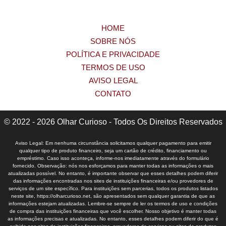
HOME
SOBRE NÓS
POLÍTICA E PRIVACIDADE
TERMOS DE USO
AVISO LEGAL
CONTATO
© 2022 - 2026 Olhar Curioso - Todos Os Direitos Reservados
Aviso Legal: Em nenhuma circunstância solicitamos qualquer pagamento para emitir
qualquer tipo de produto financeiro, seja um cartão de crédito, financiamento ou
empréstimo. Caso isso aconteça, informe-nos imediatamente através do formulário
fornecido. Observação: nós nos esforçamos para manter todas as informações o mais
atualizadas possível. No entanto, é importante observar que esses detalhes podem diferir
das informações encontradas nos sites de instituições financeiras e/ou provedores de
serviços de um site específico. Para instituições sem parcerias, todos os produtos listados
neste site, https://olharcurioso.net, são apresentados sem qualquer garantia de que as
informações estejam atualizadas. Lembre-se sempre de ler os termos de uso e condições
de compra das instituições financeiras que você escolher. Nosso objetivo é manter todas
as informações precisas e atualizadas. No entanto, esses detalhes podem diferir do que é