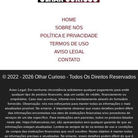
HOME
SOBRE NÓS
POLÍTICA E PRIVACIDADE
TERMOS DE USO
AVISO LEGAL
CONTATO
© 2022 - 2026 Olhar Curioso - Todos Os Direitos Reservados
Aviso Legal: Em nenhuma circunstância solicitamos qualquer pagamento para emitir
qualquer tipo de produto financeiro, seja um cartão de crédito, financiamento ou
empréstimo. Caso isso aconteça, informe-nos imediatamente através do formulário
fornecido. Observação: nós nos esforçamos para manter todas as informações o mais
atualizadas possível. No entanto, é importante observar que esses detalhes podem diferir
das informações encontradas nos sites de instituições financeiras e/ou provedores de
serviços de um site específico. Para instituições sem parcerias, todos os produtos listados
neste site, https://olharcurioso.net, são apresentados sem qualquer garantia de que as
informações estejam atualizadas. Lembre-se sempre de ler os termos de uso e condições
de compra das instituições financeiras que você escolher. Nosso objetivo é manter todas
as informações precisas e atualizadas. No entanto, esses detalhes podem diferir do que é