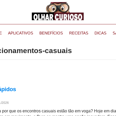
E
APLICATIVOS
BENEFÍCIOS
RECEITAS
DICAS
S
acionamentos-casuais
ápidos
1/2026
 por que os encontros casuais estão tão em voga? Hoje em di