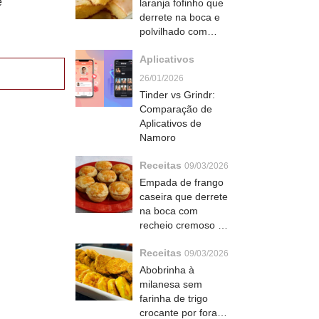
e
laranja fofinho que
derrete na boca e
polvilhado com
açúcar de
Aplicativos
confeiteiro
26/01/2026
Tinder vs Grindr:
Comparação de
Aplicativos de
Namoro
Receitas
09/03/2026
Empada de frango
caseira que derrete
na boca com
recheio cremoso e
massa crocante
Receitas
09/03/2026
Abobrinha à
milanesa sem
farinha de trigo
crocante por fora e