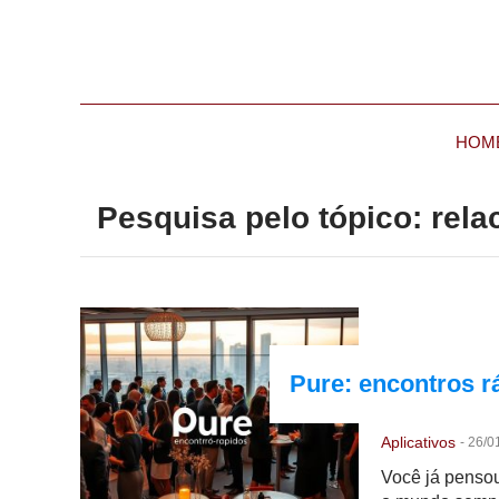
HOM
Pesquisa pelo tópico: rel
Pure: encontros r
Aplicativos
-
26/0
Você já pensou