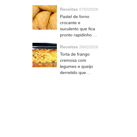
macia por dentro
Receitas
que todo mundo
07/03/2026
ama
Pastel de forno
crocante e
suculento que fica
pronto rapidinho e
todo mundo pede a
Receitas
receita
26/02/2026
Torta de frango
cremosa com
legumes e queijo
derretido que
rende uma festa
inteira