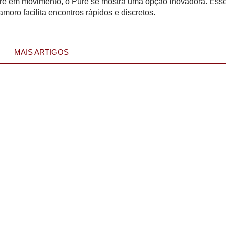
e em movimento, o Pure se mostra uma opção inovadora. Ess
amoro facilita encontros rápidos e discretos.
MAIS ARTIGOS