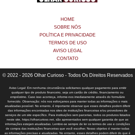
HOME
SOBRE NÓS
POLÍTICA E PRIVACIDADE
TERMOS DE USO
AVISO LEGAL
CONTATO
© 2022 - 2026 Olhar Curioso - Todos Os Direitos Reservados
Aviso Legal: Em nenhuma circunstância solicitamos qualquer pagamento para emitir
qualquer tipo de produto financeiro, seja um cartão de crédito, financiamento ou
empréstimo. Caso isso aconteça, informe-nos imediatamente através do formulário
fornecido. Observação: nós nos esforçamos para manter todas as informações o mais
atualizadas possível. No entanto, é importante observar que esses detalhes podem diferir
das informações encontradas nos sites de instituições financeiras e/ou provedores de
serviços de um site específico. Para instituições sem parcerias, todos os produtos listados
neste site, https://olharcurioso.net, são apresentados sem qualquer garantia de que as
informações estejam atualizadas. Lembre-se sempre de ler os termos de uso e condições
de compra das instituições financeiras que você escolher. Nosso objetivo é manter todas
as informações precisas e atualizadas. No entanto, esses detalhes podem diferir do que é