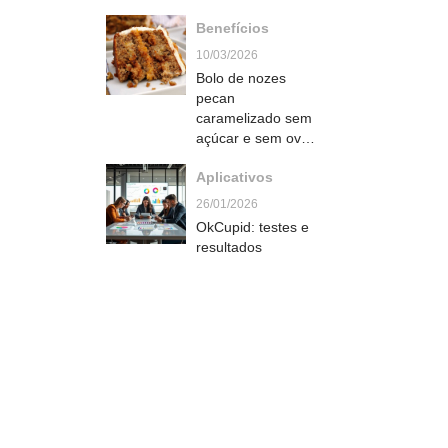
Benefícios
10/03/2026
Bolo de nozes
pecan
caramelizado sem
açúcar e sem ovo
que fica úmido e
Aplicativos
irresistível
naturalmente doce
26/01/2026
OkCupid: testes e
resultados