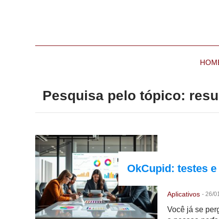
HOM
Pesquisa pelo tópico: res
OkCupid: testes e
Aplicativos
-
26/0
Você já se per