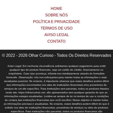
HOME
SOBRE NÓS
POLÍTICA E PRIVACIDADE
TERMOS DE USO
AVISO LEGAL
CONTATO
© 2022 - 2026 Olhar Curioso - Todos Os Direitos Reservados
Aviso Legal: Em nenhuma circunstância solicitamos qualquer pagamento para emitir
qualquer tipo de produto financeiro, seja um cartão de crédito, financiamento ou
empréstimo. Caso isso aconteça, informe-nos imediatamente através do formulário
fornecido. Observação: nós nos esforçamos para manter todas as informações o mais
atualizadas possível. No entanto, é importante observar que esses detalhes podem diferir
das informações encontradas nos sites de instituições financeiras e/ou provedores de
serviços de um site específico. Para instituições sem parcerias, todos os produtos listados
neste site, https://olharcurioso.net, são apresentados sem qualquer garantia de que as
informações estejam atualizadas. Lembre-se sempre de ler os termos de uso e condições
de compra das instituições financeiras que você escolher. Nosso objetivo é manter todas
as informações precisas e atualizadas. No entanto, esses detalhes podem diferir do que é
exibido nos sites de instituições financeiras, provedores de serviços ou sites de produtos
específicos. Para instituições não parceiras, todos os produtos financeiros são