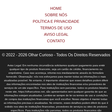
HOME
SOBRE NÓS
POLÍTICA E PRIVACIDADE
TERMOS DE USO
AVISO LEGAL
CONTATO
© 2022 - 2026 Olhar Curioso - Todos Os Direitos Reservados
Aviso Legal: Em nenhuma circunstância solicitamos qualquer pagamento para emitir
qualquer tipo de produto financeiro, seja um cartão de crédito, financiamento ou
empréstimo. Caso isso aconteça, informe-nos imediatamente através do formulário
fornecido. Observação: nós nos esforçamos para manter todas as informações o mais
atualizadas possível. No entanto, é importante observar que esses detalhes podem diferir
das informações encontradas nos sites de instituições financeiras e/ou provedores de
serviços de um site específico. Para instituições sem parcerias, todos os produtos listados
neste site, https://olharcurioso.net, são apresentados sem qualquer garantia de que as
informações estejam atualizadas. Lembre-se sempre de ler os termos de uso e condições
de compra das instituições financeiras que você escolher. Nosso objetivo é manter todas
as informações precisas e atualizadas. No entanto, esses detalhes podem diferir do que é
exibido nos sites de instituições financeiras, provedores de serviços ou sites de produtos
específicos. Para instituições não parceiras, todos os produtos financeiros são