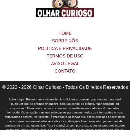
HOME
SOBRE NÓS
POLÍTICA E PRIVACIDADE
TERMOS DE USO
AVISO LEGAL
CONTATO
© 2022 - 2026 Olhar Curioso - Todos Os Direitos Reservados
Aviso Legal: Em nenhuma circunstância solicitamos qualquer pagamento para emitir
qualquer tipo de produto financeiro, seja um cartão de crédito, financiamento ou
empréstimo. Caso isso aconteça, informe-nos imediatamente através do formulário
fornecido. Observação: nós nos esforçamos para manter todas as informações o mais
atualizadas possível. No entanto, é importante observar que esses detalhes podem diferir
das informações encontradas nos sites de instituições financeiras e/ou provedores de
serviços de um site específico. Para instituições sem parcerias, todos os produtos listados
neste site, https://olharcurioso.net, são apresentados sem qualquer garantia de que as