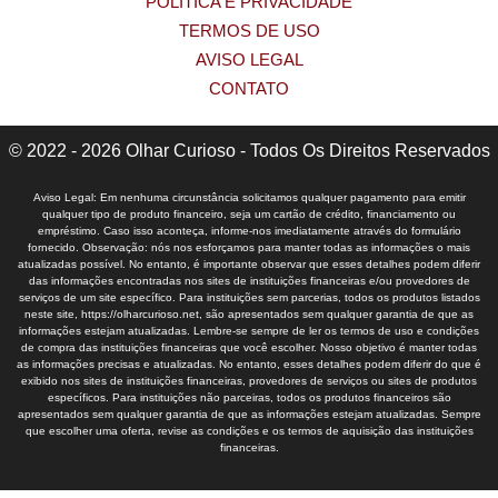
POLÍTICA E PRIVACIDADE
TERMOS DE USO
AVISO LEGAL
CONTATO
© 2022 - 2026 Olhar Curioso - Todos Os Direitos Reservados
Aviso Legal: Em nenhuma circunstância solicitamos qualquer pagamento para emitir
qualquer tipo de produto financeiro, seja um cartão de crédito, financiamento ou
empréstimo. Caso isso aconteça, informe-nos imediatamente através do formulário
fornecido. Observação: nós nos esforçamos para manter todas as informações o mais
atualizadas possível. No entanto, é importante observar que esses detalhes podem diferir
das informações encontradas nos sites de instituições financeiras e/ou provedores de
serviços de um site específico. Para instituições sem parcerias, todos os produtos listados
neste site, https://olharcurioso.net, são apresentados sem qualquer garantia de que as
informações estejam atualizadas. Lembre-se sempre de ler os termos de uso e condições
de compra das instituições financeiras que você escolher. Nosso objetivo é manter todas
as informações precisas e atualizadas. No entanto, esses detalhes podem diferir do que é
exibido nos sites de instituições financeiras, provedores de serviços ou sites de produtos
específicos. Para instituições não parceiras, todos os produtos financeiros são
apresentados sem qualquer garantia de que as informações estejam atualizadas. Sempre
que escolher uma oferta, revise as condições e os termos de aquisição das instituições
financeiras.