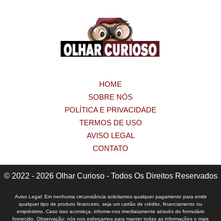
HOME
SOBRE NÓS
POLÍTICA E PRIVACIDADE
TERMOS DE USO
AVISO LEGAL
CONTATO
© 2022 - 2026 Olhar Curioso - Todos Os Direitos Reservados
Aviso Legal: Em nenhuma circunstância solicitamos qualquer pagamento para emitir
qualquer tipo de produto financeiro, seja um cartão de crédito, financiamento ou
empréstimo. Caso isso aconteça, informe-nos imediatamente através do formulário
fornecido. Observação: nós nos esforçamos para manter todas as informações o mais