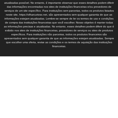
atualizadas possível. No entanto, é importante observar que esses detalhes podem diferir
das informações encontradas nos sites de instituições financeiras e/ou provedores de
serviços de um site específico. Para instituições sem parcerias, todos os produtos listados
neste site, https://olharcurioso.net, são apresentados sem qualquer garantia de que as
informações estejam atualizadas. Lembre-se sempre de ler os termos de uso e condições
de compra das instituições financeiras que você escolher. Nosso objetivo é manter todas
as informações precisas e atualizadas. No entanto, esses detalhes podem diferir do que é
exibido nos sites de instituições financeiras, provedores de serviços ou sites de produtos
específicos. Para instituições não parceiras, todos os produtos financeiros são
apresentados sem qualquer garantia de que as informações estejam atualizadas. Sempre
que escolher uma oferta, revise as condições e os termos de aquisição das instituições
financeiras.