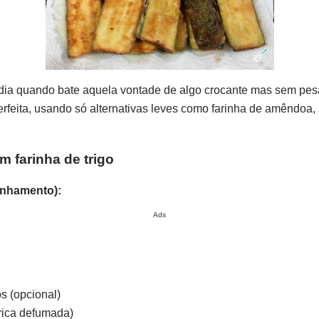
o dia quando bate aquela vontade de algo crocante mas sem pes
erfeita, usando só alternativas leves como farinha de amêndoa,
m farinha de trigo
anhamento):
Ads
s (opcional)
rica defumada)