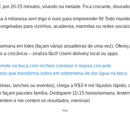
C por 20-25 minutos, virando na metade. Fica crocante, dourado
ha à milanesa sem trigo é ouro para empreender fit! Todo mund
ongeladas para vizinhos, academia, marmitas ou redes sociais
 semana em lotes (façam várias assadeiras de uma vez). Ofereça
a crocância – viraliza fácil! Usem delivery local ou apps.
errete na boca com recheio cremoso e massa crocante
oso que transforma sobra em sobremesa de dar água na boca
tas, lanches ou eventos), chega a R$3-4 mil líquidos rápido
) e façam pacotes família. Dediquem 10-15 horas/semana, teste
imentem e me contem os resultados, meninas!
Ads