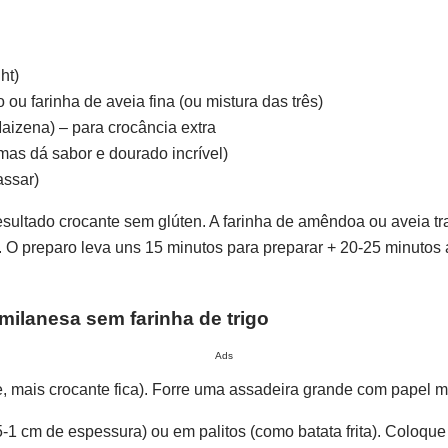
ht)
 ou farinha de aveia fina (ou mistura das três)
aizena) – para crocância extra
mas dá sabor e dourado incrível)
assar)
sultado crocante sem glúten. A farinha de amêndoa ou aveia traz
 O preparo leva uns 15 minutos para preparar + 20-25 minutos 
milanesa sem farinha de trigo
Ads
 mais crocante fica). Forre uma assadeira grande com papel ma
-1 cm de espessura) ou em palitos (como batata frita). Coloqu