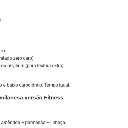
s
coco
ralado zero carb)
ou psyllium (para textura extra)
o e baixo carboidrato. Tempo igual.
 milanesa versão Fitness
de amêndoa + parmesão + linhaça.