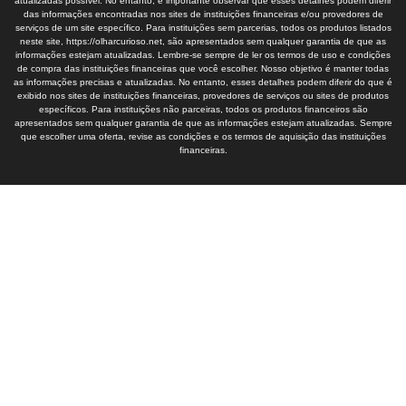
atualizadas possível. No entanto, é importante observar que esses detalhes podem diferir
das informações encontradas nos sites de instituições financeiras e/ou provedores de
serviços de um site específico. Para instituições sem parcerias, todos os produtos listados
neste site, https://olharcurioso.net, são apresentados sem qualquer garantia de que as
informações estejam atualizadas. Lembre-se sempre de ler os termos de uso e condições
de compra das instituições financeiras que você escolher. Nosso objetivo é manter todas
as informações precisas e atualizadas. No entanto, esses detalhes podem diferir do que é
exibido nos sites de instituições financeiras, provedores de serviços ou sites de produtos
específicos. Para instituições não parceiras, todos os produtos financeiros são
apresentados sem qualquer garantia de que as informações estejam atualizadas. Sempre
que escolher uma oferta, revise as condições e os termos de aquisição das instituições
financeiras.