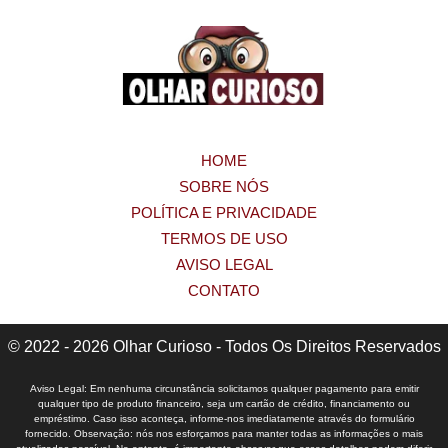
HOME
SOBRE NÓS
POLÍTICA E PRIVACIDADE
TERMOS DE USO
AVISO LEGAL
CONTATO
© 2022 - 2026 Olhar Curioso - Todos Os Direitos Reservados
Aviso Legal: Em nenhuma circunstância solicitamos qualquer pagamento para emitir
qualquer tipo de produto financeiro, seja um cartão de crédito, financiamento ou
empréstimo. Caso isso aconteça, informe-nos imediatamente através do formulário
fornecido. Observação: nós nos esforçamos para manter todas as informações o mais