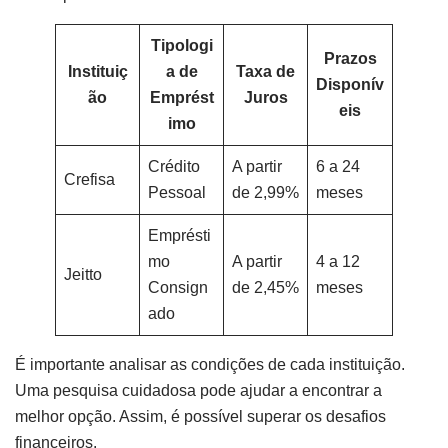
Tipologi
Prazos
Instituiç
a de
Taxa de
Disponív
ão
Emprést
Juros
eis
imo
Crédito
A partir
6 a 24
Crefisa
Pessoal
de 2,99%
meses
Emprésti
mo
A partir
4 a 12
Jeitto
Consign
de 2,45%
meses
ado
É importante analisar as condições de cada instituição.
Uma pesquisa cuidadosa pode ajudar a encontrar a
melhor opção. Assim, é possível superar os desafios
financeiros.