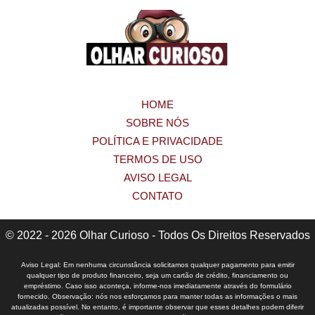
HOME
SOBRE NÓS
POLÍTICA E PRIVACIDADE
TERMOS DE USO
AVISO LEGAL
CONTATO
© 2022 - 2026 Olhar Curioso - Todos Os Direitos Reservados
Aviso Legal: Em nenhuma circunstância solicitamos qualquer pagamento para emitir
qualquer tipo de produto financeiro, seja um cartão de crédito, financiamento ou
empréstimo. Caso isso aconteça, informe-nos imediatamente através do formulário
fornecido. Observação: nós nos esforçamos para manter todas as informações o mais
atualizadas possível. No entanto, é importante observar que esses detalhes podem diferir