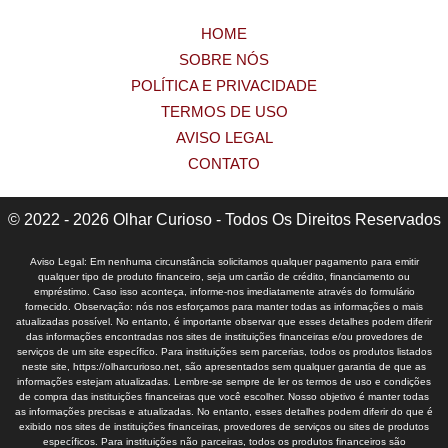
HOME
SOBRE NÓS
POLÍTICA E PRIVACIDADE
TERMOS DE USO
AVISO LEGAL
CONTATO
© 2022 - 2026 Olhar Curioso - Todos Os Direitos Reservados
Aviso Legal: Em nenhuma circunstância solicitamos qualquer pagamento para emitir
qualquer tipo de produto financeiro, seja um cartão de crédito, financiamento ou
empréstimo. Caso isso aconteça, informe-nos imediatamente através do formulário
fornecido. Observação: nós nos esforçamos para manter todas as informações o mais
atualizadas possível. No entanto, é importante observar que esses detalhes podem diferir
das informações encontradas nos sites de instituições financeiras e/ou provedores de
serviços de um site específico. Para instituições sem parcerias, todos os produtos listados
neste site, https://olharcurioso.net, são apresentados sem qualquer garantia de que as
informações estejam atualizadas. Lembre-se sempre de ler os termos de uso e condições
de compra das instituições financeiras que você escolher. Nosso objetivo é manter todas
as informações precisas e atualizadas. No entanto, esses detalhes podem diferir do que é
exibido nos sites de instituições financeiras, provedores de serviços ou sites de produtos
específicos. Para instituições não parceiras, todos os produtos financeiros são