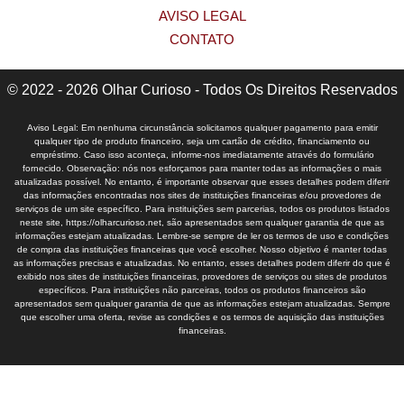
AVISO LEGAL
CONTATO
© 2022 - 2026 Olhar Curioso - Todos Os Direitos Reservados
Aviso Legal: Em nenhuma circunstância solicitamos qualquer pagamento para emitir
qualquer tipo de produto financeiro, seja um cartão de crédito, financiamento ou
empréstimo. Caso isso aconteça, informe-nos imediatamente através do formulário
fornecido. Observação: nós nos esforçamos para manter todas as informações o mais
atualizadas possível. No entanto, é importante observar que esses detalhes podem diferir
das informações encontradas nos sites de instituições financeiras e/ou provedores de
serviços de um site específico. Para instituições sem parcerias, todos os produtos listados
neste site, https://olharcurioso.net, são apresentados sem qualquer garantia de que as
informações estejam atualizadas. Lembre-se sempre de ler os termos de uso e condições
de compra das instituições financeiras que você escolher. Nosso objetivo é manter todas
as informações precisas e atualizadas. No entanto, esses detalhes podem diferir do que é
exibido nos sites de instituições financeiras, provedores de serviços ou sites de produtos
específicos. Para instituições não parceiras, todos os produtos financeiros são
apresentados sem qualquer garantia de que as informações estejam atualizadas. Sempre
que escolher uma oferta, revise as condições e os termos de aquisição das instituições
financeiras.