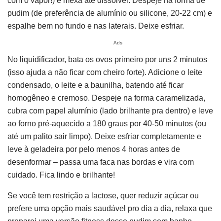
com o vapor!) e mexa até dissolver. Despeje na forma de
pudim (de preferência de alumínio ou silicone, 20-22 cm) e
espalhe bem no fundo e nas laterais. Deixe esfriar.
Ads
No liquidificador, bata os ovos primeiro por uns 2 minutos
(isso ajuda a não ficar com cheiro forte). Adicione o leite
condensado, o leite e a baunilha, batendo até ficar
homogêneo e cremoso. Despeje na forma caramelizada,
cubra com papel alumínio (lado brilhante pra dentro) e leve
ao forno pré-aquecido a 180 graus por 40-50 minutos (ou
até um palito sair limpo). Deixe esfriar completamente e
leve à geladeira por pelo menos 4 horas antes de
desenformar – passa uma faca nas bordas e vira com
cuidado. Fica lindo e brilhante!
Se você tem restrição a lactose, quer reduzir açúcar ou
prefere uma opção mais saudável pro dia a dia, relaxa que