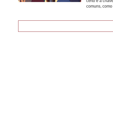
certo é a chav
comuns, como 