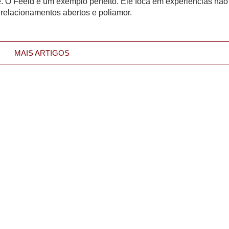
e. O Feeld é um exemplo perfeito. Ele foca em experiências não
relacionamentos abertos e poliamor.
MAIS ARTIGOS