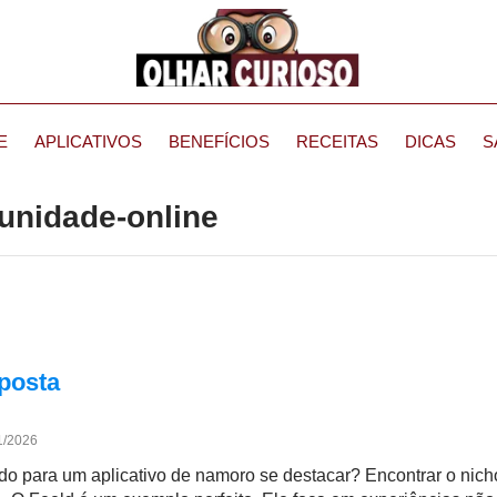
E
APLICATIVOS
BENEFÍCIOS
RECEITAS
DICAS
S
unidade-online
oposta
1/2026
do para um aplicativo de namoro se destacar? Encontrar o nich