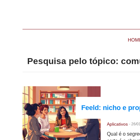
HOM
Pesquisa pelo tópico: com
Feeld: nicho e pr
Aplicativos
-
26/0
Qual é o segre