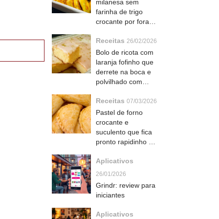
milanesa sem
farinha de trigo
crocante por fora e
macia por dentro
Receitas
que todo mundo
26/02/2026
ama
Bolo de ricota com
laranja fofinho que
derrete na boca e
polvilhado com
açúcar de
Receitas
confeiteiro
07/03/2026
Pastel de forno
crocante e
suculento que fica
pronto rapidinho e
todo mundo pede a
Aplicativos
receita
26/01/2026
Grindr: review para
iniciantes
Aplicativos