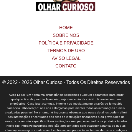
HOME
SOBRE NÓS
POLÍTICA E PRIVACIDADE
TERMOS DE USO
AVISO LEGAL
CONTATO
© 2022 - 2026 Olhar Curioso - Todos Os Direitos Reservados
Aviso Legal: Em nenhuma circunstância solicitamos qualquer pagamento para emitir
qualquer tipo de produto financeiro, seja um cartão de crédito, financiamento ou
empréstimo. Caso isso aconteça, informe-nos imediatamente através do formulário
fornecido. Observação: nós nos esforçamos para manter todas as informações o mais
atualizadas possível. No entanto, é importante observar que esses detalhes podem diferir
das informações encontradas nos sites de instituições financeiras e/ou provedores de
serviços de um site específico. Para instituições sem parcerias, todos os produtos listados
neste site, https://olharcurioso.net, são apresentados sem qualquer garantia de que as
informações estejam atualizadas. Lembre-se sempre de ler os termos de uso e condições